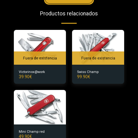
Productos relacionados
Fuera de existencia
Fuera de existencia
Victorinox@work
Swiss Champ
39.90
€
99.90
€
Mini Champ red
49.90
€