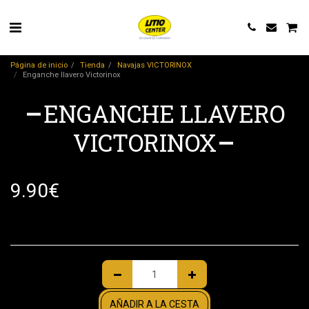
Página de inicio
Tienda
Navajas VICTORINOX
Enganche llavero Victorinox
ENGANCHE LLAVERO
VICTORINOX
9.90
€
AÑADIR A LA CESTA