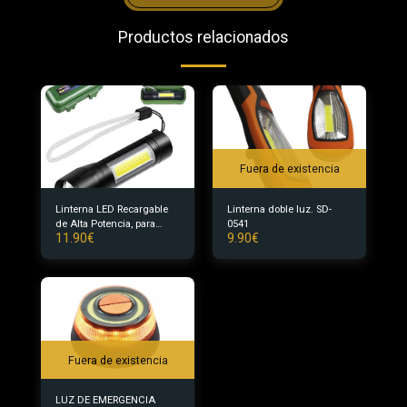
Productos relacionados
Fuera de existencia
Linterna LED Recargable
Linterna doble luz. SD-
de Alta Potencia, para
0541
11.90
€
9.90
€
Ciclismo Camping y
Montañismo, 3 Modos y
Recargable mediante USB,
Luz LED ALTA POTENCIA
y recargable USB
Fuera de existencia
LUZ DE EMERGENCIA