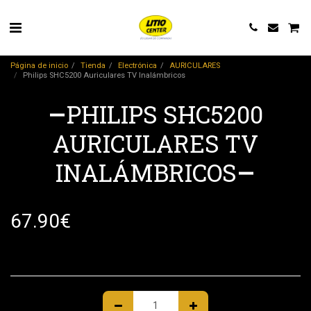
Página de inicio
Tienda
Electrónica
AURICULARES
Philips SHC5200 Auriculares TV Inalámbricos
PHILIPS SHC5200
AURICULARES TV
INALÁMBRICOS
67.90
€