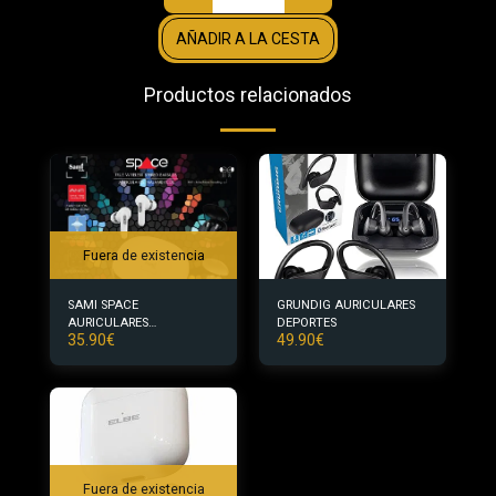
AÑADIR A LA CESTA
Productos relacionados
Fuera de existencia
SAMI SPACE
GRUNDIG AURICULARES
AURICULARES
DEPORTES
35.90
€
49.90
€
INALAMBRICOS
Fuera de existencia