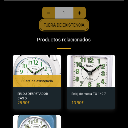
FUERA DE EXISTENCIA
Productos relacionados
Fuera de existencia
RELOJ DESPETADOR
Reloj de mesa TQ-140-7
CASIO
28.90
€
13.90
€